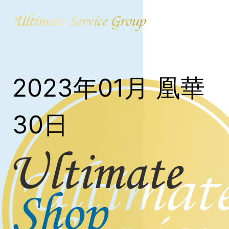
2023年01月 凰華
30日