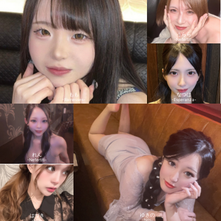
うらら
-Nefertiti-
もも
なつは
-Ramesses-
-Esperanza-
れん
-Nefertiti-
ゆきの
はづき
-Nils-
-Nils-