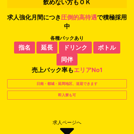
飲めない方もＯＫ
求人強化月間につき
圧倒的高待遇
で積極採用
中
各種バックあり
指名
延長
ドリンク
ボトル
同伴
売上バック率も
エリアNo1
日南・都城・延岡地区、送迎できます
即入寮も可
求人ページへ