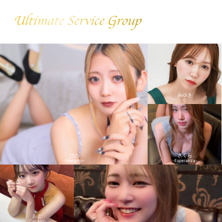
みゆき
-C-
ひの
さくら
-Memphis-
-Esperanza-
おと
-Canaan-