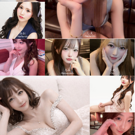
しえ
みお
-Nefertiti-
-Nefertiti-
ウル
るみ
うめ
-Aaru-
-Ramesses-
-Oz-
かのん
-花さくら-