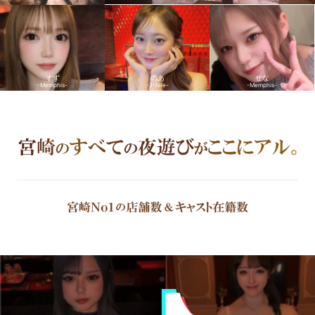
すず
のあ
せな
-Memphis-
-J-Nile-
-Memphis-