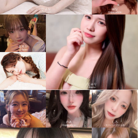
ひより
はな
-Canaan-
-Esperanza-
あすか
-J-Nile-
じゅり
えりか
-Aaru-
-J-Nile-
もも
のあ
しろ
-J-Nile-
-Esperanza-
-スーパーガールS-