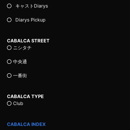
キャストDiarys
Diarys Pickup
CABALCA STREET
ニシタチ
中央通
一番街
CABALCA TYPE
Club
CABALCA INDEX