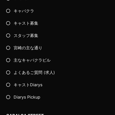
キャバクラ
キャスト募集
スタッフ募集
宮崎の主な通り
主なキャバクラビル
よくあるご質問 (求人)
キャストDiarys
Diarys Pickup