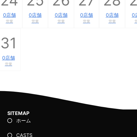
24
25
26
27
28
0店舗
0店舗
0店舗
0店舗
0店舗
0
営業
営業
営業
営業
営業
31
0店舗
営業
SITEMAP
ホーム
CASTS