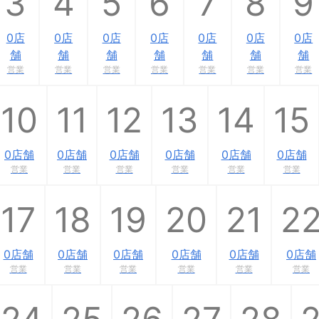
3
4
5
6
7
8
9
0店
0店
0店
0店
0店
0店
0店
舗
舗
舗
舗
舗
舗
舗
営業
営業
営業
営業
営業
営業
営業
10
11
12
13
14
15
0店舗
0店舗
0店舗
0店舗
0店舗
0店舗
営業
営業
営業
営業
営業
営業
17
18
19
20
21
2
0店舗
0店舗
0店舗
0店舗
0店舗
0店舗
営業
営業
営業
営業
営業
営業