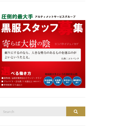
Search
Search
or: