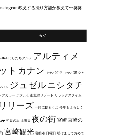
Instagram映えする撮り方誰か教えて〜笑笑
タグ
アルティメ
AURA
にしたちグルメ
ット
カナン
キャバクラ
キャバ嬢
シャ
ジュゼル
ニシタチ
ンパン
ヘアカラー
ホテル日南北郷リゾート
リラックスタイム
リリーズ
一緒に飲もうよ
今年もよろしく
夜の街
宮崎
宮崎の
ね❤️
初日の出
土曜日
宮崎観光
街
岩盤浴
日曜日
明けましておめで