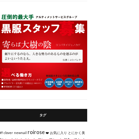
タグ
roirose
ff
clover
newnail
❤️
お気に入り
とにかく美