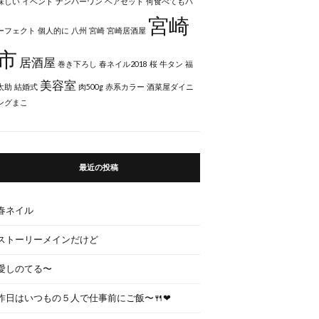
味しい
イベント
ナンバーワン
ヘアセット
何食べてもパ
宮崎
ーフェクト
個人的に
八州
宮崎
宮崎居酒屋
市
居酒屋
巻き下ろし
春ネイル2018
桜
牛タン
福
美容室
太助
結婚式
肉500g
赤系カラー
酒菜屋ダイニ
ングまこ
最近の投稿
春ネイル
ストーリーメインだけど
愛しのてる〜
昨日はいつもの５人で仕事前にご飯〜🍴❤︎