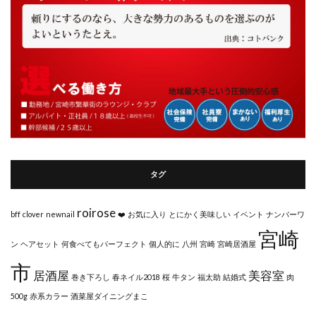
タグ
roirose
bff
clover
newnail
❤️
お気に入り
とにかく美味しい
イベント
ナンバーワ
宮崎
ン
ヘアセット
何食べてもパーフェクト
個人的に
八州
宮崎
宮崎居酒屋
市
居酒屋
美容室
巻き下ろし
春ネイル2018
桜
牛タン
福太助
結婚式
肉
500g
赤系カラー
酒菜屋ダイニングまこ