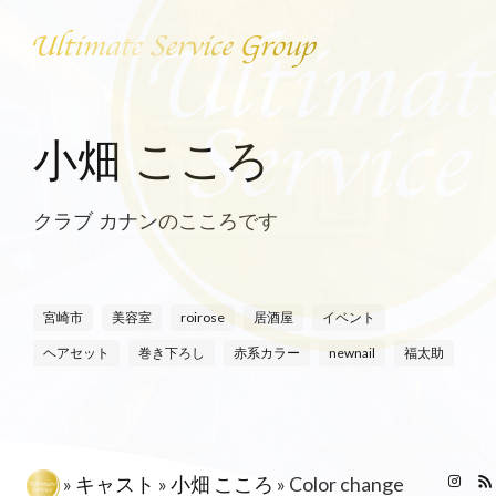
小畑 こころ
クラブ カナンのこころです
宮崎市
美容室
roirose
居酒屋
イベント
ヘアセット
巻き下ろし
赤系カラー
newnail
福太助
»
キャスト
»
小畑 こころ
»
Color change